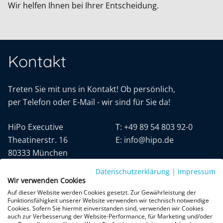
Wir helfen Ihnen bei Ihrer Entscheidung.
Kontakt
Treten Sie mit uns in Kontakt! Ob persönlich,
per Telefon oder E-Mail - wir sind für Sie da!
HiPo Executive
T:
+49 89 54 803 92-0
Theatinerstr. 16
E:
info@hipo.de
80333 München
Datenschutzerklärung
|
Impressum
Wir verwenden Cookies
Auf dieser Website werden Cookies gesetzt. Zur Gewährleistung der
Funktionsfähigkeit unserer Website verwenden wir technisch notwendige
Cookies. Sofern Sie hiermit einverstanden sind, verwenden wir Cookies
auch zur Verbesserung der Website-Performance, für Marketing und/oder
Datenschutz
AGB
Impressum