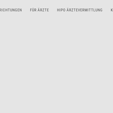
NRICHTUNGEN
FÜR ÄRZTE
HIPO ÄRZTEVERMITTLUNG
K