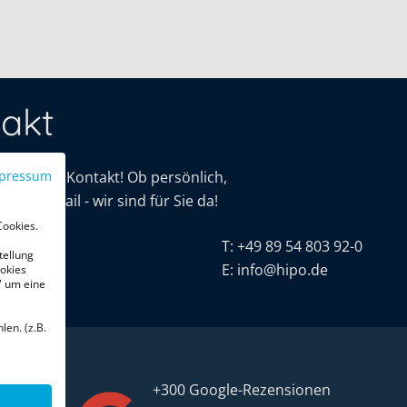
akt
mit uns in Kontakt! Ob persönlich,
pressum
oder E-Mail - wir sind für Sie da!
Cookies.
tive
T:
+49 89 54 803 92-0
tellung
r. 16
E:
info@hipo.de
okies
" um eine
chen
len. (z.B.
+300 Google-Rezensionen