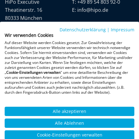
HiPo Executive
T:
+49 89 54 803 92-0
Theatinerstr. 16
E:
info@hipo.de
80333 München
Datenschutzerklärung
|
Impressum
Wir verwenden Cookies
Auf dieser Website werden Cookies gesetzt. Zur Gewährleistung der
Funktionsfähigkeit unserer Website verwenden wir technisch notwendige
Cookies. Sofern Sie hiermit einverstanden sind, verwenden wir Cookies
auch zur Verbesserung der Website-Performance, für Marketing und/oder
Datenschutz
AGB
Impressum
zur Darstellung von Karten. Wenn Sie festlegen möchten, welche der
zuletzt genannten Cookies gesetzt werden dürfen, so klicken Sie auf
„
Cookie-Einstellungen verwalten
" um eine detaillierte Beschreibung der
+300 Google-Rezensionen
von uns verwendeten Arten von Cookies und Informationen über die
entsprechenden Anbieter zu erhalten, sowie diese Einstellungen
★
★
★
★
★
aufzurufen und Cookies auch jederzeit nachträglich abzuwählen. (z.B.
4,9 von 5 Sternen
durch den Fingerabdruck-Button unten links auf der Website).
Bewertungen ansehen
Alle akzeptieren
Alle Ablehnen
Cookie-Einstellungen verwalten