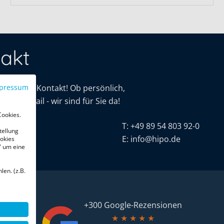
akt
mit uns in Kontakt! Ob persönlich,
pressum
oder E-Mail - wir sind für Sie da!
Cookies.
tive
T:
+49 89 54 803 92-0
tellung
r. 16
E:
info@hipo.de
okies
" um eine
chen
len. (z.B.
+300 Google-Rezensionen
★
★
★
★
★