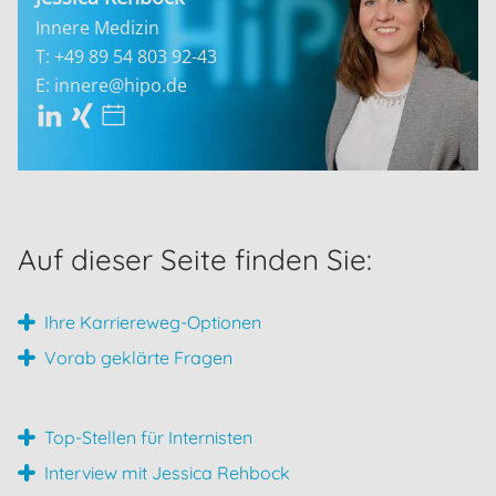
Innere Medizin
T: +49 89 54 803 92-19
E: innere@hipo.de
Auf dieser Seite finden Sie:
Ihre Karriereweg-Optionen
Vorab geklärte Fragen
Top-Stellen für Internisten
Interview mit Jessica Rehbock