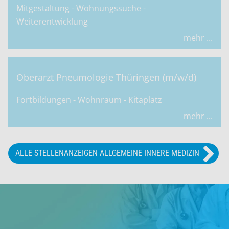
Mitgestaltung - Wohnungssuche -
Weiterentwicklung
mehr ...
Oberarzt Pneumologie Thüringen (m/w/d)
Fortbildungen - Wohnraum - Kitaplatz
mehr ...
ALLE STELLENANZEIGEN ALLGEMEINE INNERE MEDIZIN