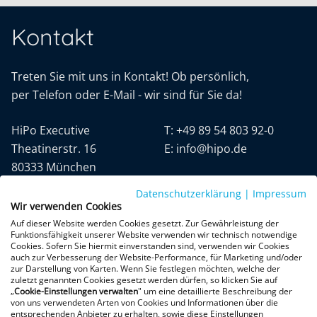
Kontakt
Treten Sie mit uns in Kontakt! Ob persönlich,
per Telefon oder E-Mail - wir sind für Sie da!
HiPo Executive
T:
+49 89 54 803 92-0
Theatinerstr. 16
E:
info@hipo.de
80333 München
Datenschutzerklärung
|
Impressum
Wir verwenden Cookies
Auf dieser Website werden Cookies gesetzt. Zur Gewährleistung der
Funktionsfähigkeit unserer Website verwenden wir technisch notwendige
Cookies. Sofern Sie hiermit einverstanden sind, verwenden wir Cookies
auch zur Verbesserung der Website-Performance, für Marketing und/oder
Datenschutz
AGB
Impressum
zur Darstellung von Karten. Wenn Sie festlegen möchten, welche der
zuletzt genannten Cookies gesetzt werden dürfen, so klicken Sie auf
„
Cookie-Einstellungen verwalten
" um eine detaillierte Beschreibung der
+300 Google-Rezensionen
von uns verwendeten Arten von Cookies und Informationen über die
entsprechenden Anbieter zu erhalten, sowie diese Einstellungen