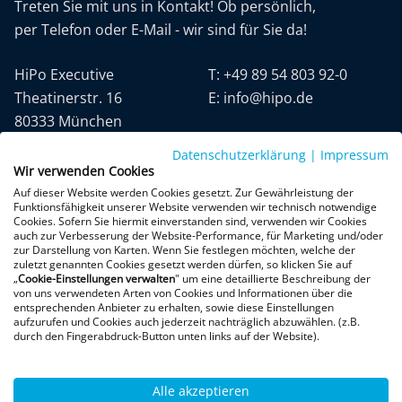
Treten Sie mit uns in Kontakt! Ob persönlich,
per Telefon oder E-Mail - wir sind für Sie da!
HiPo Executive
T:
+49 89 54 803 92-0
Theatinerstr. 16
E:
info@hipo.de
80333 München
Datenschutzerklärung
|
Impressum
Wir verwenden Cookies
Auf dieser Website werden Cookies gesetzt. Zur Gewährleistung der
Funktionsfähigkeit unserer Website verwenden wir technisch notwendige
Cookies. Sofern Sie hiermit einverstanden sind, verwenden wir Cookies
auch zur Verbesserung der Website-Performance, für Marketing und/oder
Datenschutz
AGB
Impressum
zur Darstellung von Karten. Wenn Sie festlegen möchten, welche der
zuletzt genannten Cookies gesetzt werden dürfen, so klicken Sie auf
„
Cookie-Einstellungen verwalten
" um eine detaillierte Beschreibung der
+300 Google-Rezensionen
von uns verwendeten Arten von Cookies und Informationen über die
entsprechenden Anbieter zu erhalten, sowie diese Einstellungen
★
★
★
★
★
aufzurufen und Cookies auch jederzeit nachträglich abzuwählen. (z.B.
4,9 von 5 Sternen
durch den Fingerabdruck-Button unten links auf der Website).
Bewertungen ansehen
Alle akzeptieren