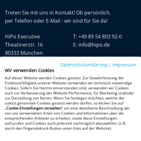
Treten Sie mit uns in Kontakt! Ob persönlich,
per Telefon oder E-Mail - wir sind für Sie da!
HiPo Executive
T:
+49 89 54 803 92-0
Theatinerstr. 16
E:
info@hipo.de
80333 München
Datenschutzerklärung
|
Impressum
Wir verwenden Cookies
Auf dieser Website werden Cookies gesetzt. Zur Gewährleistung der
Funktionsfähigkeit unserer Website verwenden wir technisch notwendige
Cookies. Sofern Sie hiermit einverstanden sind, verwenden wir Cookies
auch zur Verbesserung der Website-Performance, für Marketing und/oder
Datenschutz
AGB
Impressum
zur Darstellung von Karten. Wenn Sie festlegen möchten, welche der
zuletzt genannten Cookies gesetzt werden dürfen, so klicken Sie auf
„
Cookie-Einstellungen verwalten
" um eine detaillierte Beschreibung der
+300 Google-Rezensionen
von uns verwendeten Arten von Cookies und Informationen über die
entsprechenden Anbieter zu erhalten, sowie diese Einstellungen
★
★
★
★
★
aufzurufen und Cookies auch jederzeit nachträglich abzuwählen. (z.B.
4,9 von 5 Sternen
durch den Fingerabdruck-Button unten links auf der Website).
Bewertungen ansehen