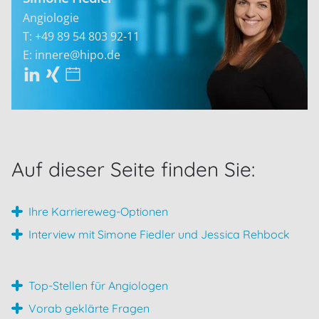
Angiologie
T: +49 89 54 803 92-11
E: innere@hipo.de
Auf dieser Seite finden Sie:
Ihre Karriereweg-Optionen
Interview mit Simone Fiedler und Jessica Rehbock
Top-Stellen für Angiologen
Vorab geklärte Fragen