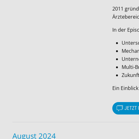
2011 gründ
Ärztebereic
In der Epis
Unters
Mechani
Untern
Multi-B
Zukunf
Ein Einblic
JETZT 
August 2024