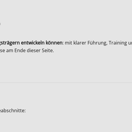
n
gsträgern entwickeln können
: mit klarer Führung, Trainin
ese am Ende dieser Seite.
eabschnitte: