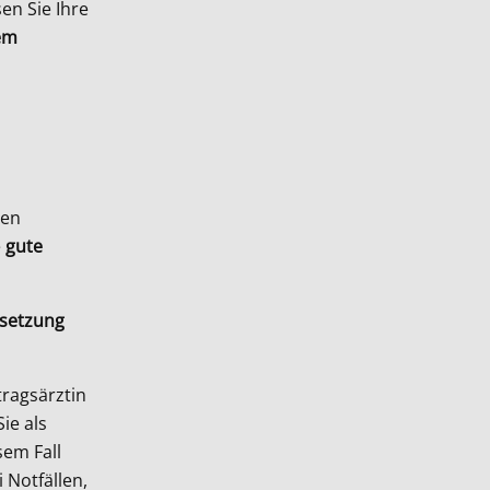
n Sie Ihre
em
nen
e
gute
ssetzung
tragsärztin
ie als
sem Fall
 Notfällen,