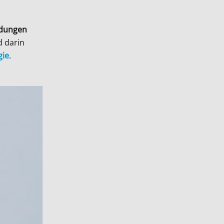
ldungen
d darin
gie
.