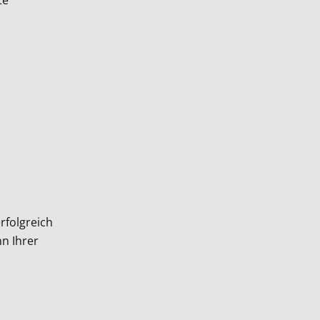
te
rfolgreich
nn Ihrer