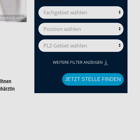
Stellen filtern
terstock.com
WEITERE FILTER ANZEIGEN
JETZT STELLE FINDEN
 Ihnen
chärztin