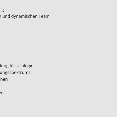
ung
ten und dynamischen Team
lung für Urologie
dlungsspektrums
nnen
en