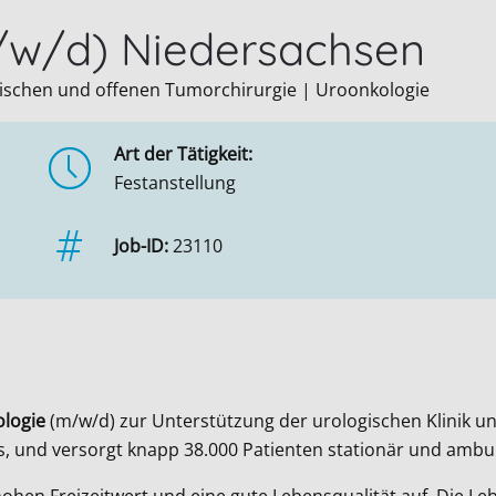
/w/d) Niedersachsen
pischen und offenen Tumorchirurgie | Uroonkologie
Art der Tätigkeit:
Festanstellung
Job-ID:
23110
ologie
(m/w/d) zur Unterstützung der urologischen Klinik u
ds, und versorgt knapp 38.000 Patienten stationär und ambu
hohen Freizeitwert und eine gute Lebensqualität auf. Die L