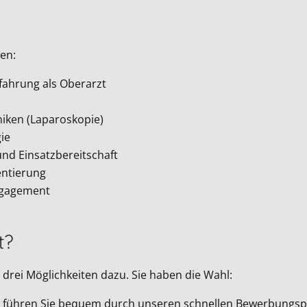
en:
rfahrung als Oberarzt
niken (Laparoskopie)
ie
und Einsatzbereitschaft
entierung
ngagement
t?
drei Möglichkeiten dazu. Sie haben die Wahl:
Wir führen Sie bequem durch unseren schnellen Bewerbungsp