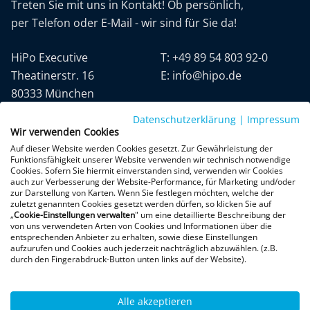
Treten Sie mit uns in Kontakt! Ob persönlich,
per Telefon oder E-Mail - wir sind für Sie da!
HiPo Executive
T:
+49 89 54 803 92-0
Theatinerstr. 16
E:
info@hipo.de
80333 München
Datenschutzerklärung
|
Impressum
Wir verwenden Cookies
Auf dieser Website werden Cookies gesetzt. Zur Gewährleistung der
Funktionsfähigkeit unserer Website verwenden wir technisch notwendige
Cookies. Sofern Sie hiermit einverstanden sind, verwenden wir Cookies
auch zur Verbesserung der Website-Performance, für Marketing und/oder
Datenschutz
AGB
Impressum
zur Darstellung von Karten. Wenn Sie festlegen möchten, welche der
zuletzt genannten Cookies gesetzt werden dürfen, so klicken Sie auf
„
Cookie-Einstellungen verwalten
" um eine detaillierte Beschreibung der
+300 Google-Rezensionen
von uns verwendeten Arten von Cookies und Informationen über die
entsprechenden Anbieter zu erhalten, sowie diese Einstellungen
★
★
★
★
★
aufzurufen und Cookies auch jederzeit nachträglich abzuwählen. (z.B.
4,9 von 5 Sternen
durch den Fingerabdruck-Button unten links auf der Website).
Bewertungen ansehen
Alle akzeptieren