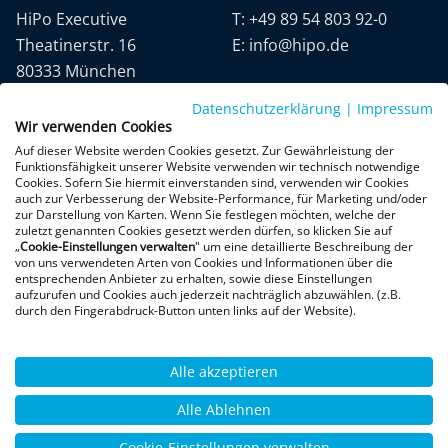
HiPo Executive
T:
+49 89 54 803 92-0
Theatinerstr. 16
E:
info@hipo.de
80333 München
Datenschutzerklärung
|
Impressum
Wir verwenden Cookies
Auf dieser Website werden Cookies gesetzt. Zur Gewährleistung der
Funktionsfähigkeit unserer Website verwenden wir technisch notwendige
Cookies. Sofern Sie hiermit einverstanden sind, verwenden wir Cookies
auch zur Verbesserung der Website-Performance, für Marketing und/oder
Datenschutz
AGB
Impressum
zur Darstellung von Karten. Wenn Sie festlegen möchten, welche der
zuletzt genannten Cookies gesetzt werden dürfen, so klicken Sie auf
„
Cookie-Einstellungen verwalten
" um eine detaillierte Beschreibung der
+300 Google-Rezensionen
von uns verwendeten Arten von Cookies und Informationen über die
entsprechenden Anbieter zu erhalten, sowie diese Einstellungen
★
★
★
★
★
aufzurufen und Cookies auch jederzeit nachträglich abzuwählen. (z.B.
4,9 von 5 Sternen
durch den Fingerabdruck-Button unten links auf der Website).
Bewertungen ansehen
Alle akzeptieren
Alle Ablehnen
Cookie-Einstellungen verwalten