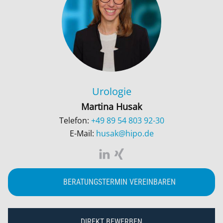
Urologie
Martina Husak
Telefon:
+49 89 54 803 92-30
E-Mail:
husak@hipo.de
BERATUNGSTERMIN VEREINBAREN
DIREKT BEWERBEN