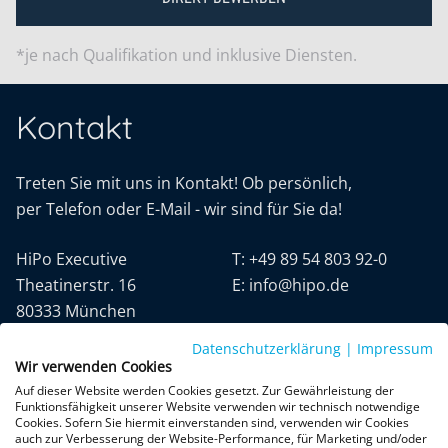
*je nach Qualifikation und inklusive Diensten.
Kontakt
Treten Sie mit uns in Kontakt! Ob persönlich,
per Telefon oder E-Mail - wir sind für Sie da!
HiPo Executive
T:
+49 89 54 803 92-0
Theatinerstr. 16
E:
info@hipo.de
80333 München
Datenschutzerklärung
|
Impressum
Wir verwenden Cookies
Auf dieser Website werden Cookies gesetzt. Zur Gewährleistung der
Funktionsfähigkeit unserer Website verwenden wir technisch notwendige
Cookies. Sofern Sie hiermit einverstanden sind, verwenden wir Cookies
auch zur Verbesserung der Website-Performance, für Marketing und/oder