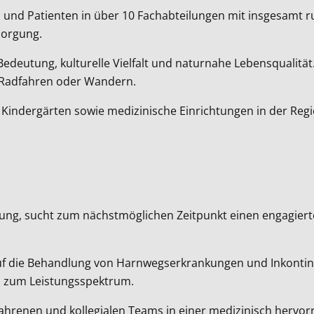
en und Patienten in über 10 Fachabteilungen mit insgesamt 
sorgung.
 Bedeutung, kulturelle Vielfalt und naturnahe Lebensqualitä
n, Radfahren oder Wandern.
, Kindergärten sowie medizinische Einrichtungen in der Re
bteilung, sucht zum nächstmöglichen Zeitpunkt einen engagier
 auf die Behandlung von Harnwegserkrankungen und Inkon
en zum Leistungsspektrum.
ahrenen und kollegialen Teams in einer medizinisch hervorr