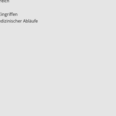
reich
ingriffen
dizinischer Abläufe