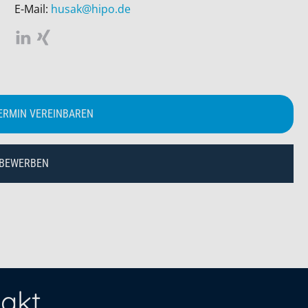
E-Mail:
husak@hipo.de
ERMIN VEREINBAREN
 BEWERBEN
akt