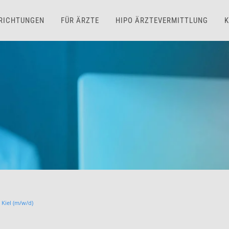
NRICHTUNGEN
FÜR ÄRZTE
HIPO ÄRZTEVERMITTLUNG
K
Kiel (m/w/d)