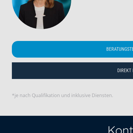
BERATUNGST
DIREKT
*je nach Qualifikation und inklusive Diensten.
Kont