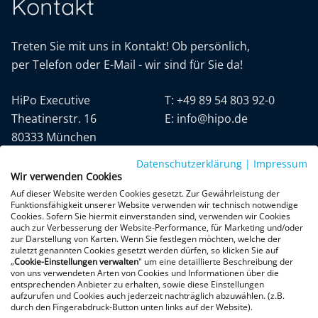
Kontakt
Treten Sie mit uns in Kontakt! Ob persönlich,
per Telefon oder E-Mail - wir sind für Sie da!
HiPo Executive
T:
+49 89 54 803 92-0
Theatinerstr. 16
E:
info@hipo.de
80333 München
Datenschutzerklärung
|
Impressum
Wir verwenden Cookies
Auf dieser Website werden Cookies gesetzt. Zur Gewährleistung der
Funktionsfähigkeit unserer Website verwenden wir technisch notwendige
Cookies. Sofern Sie hiermit einverstanden sind, verwenden wir Cookies
auch zur Verbesserung der Website-Performance, für Marketing und/oder
Datenschutz
AGB
Impressum
zur Darstellung von Karten. Wenn Sie festlegen möchten, welche der
zuletzt genannten Cookies gesetzt werden dürfen, so klicken Sie auf
„
Cookie-Einstellungen verwalten
" um eine detaillierte Beschreibung der
+300 Google-Rezensionen
von uns verwendeten Arten von Cookies und Informationen über die
entsprechenden Anbieter zu erhalten, sowie diese Einstellungen
★
★
★
★
★
aufzurufen und Cookies auch jederzeit nachträglich abzuwählen. (z.B.
4,9 von 5 Sternen
durch den Fingerabdruck-Button unten links auf der Website).