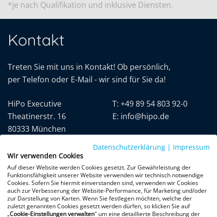
*je nach Qualifikation und inklusive Diensten.
Kontakt
Treten Sie mit uns in Kontakt! Ob persönlich,
per Telefon oder E-Mail - wir sind für Sie da!
HiPo Executive
T:
+49 89 54 803 92-0
Theatinerstr. 16
E:
info@hipo.de
80333 München
Datenschutzerklärung
|
Impressum
Wir verwenden Cookies
Auf dieser Website werden Cookies gesetzt. Zur Gewährleistung der
Funktionsfähigkeit unserer Website verwenden wir technisch notwendige
Cookies. Sofern Sie hiermit einverstanden sind, verwenden wir Cookies
auch zur Verbesserung der Website-Performance, für Marketing und/oder
Datenschutz
AGB
Impressum
zur Darstellung von Karten. Wenn Sie festlegen möchten, welche der
zuletzt genannten Cookies gesetzt werden dürfen, so klicken Sie auf
„
Cookie-Einstellungen verwalten
" um eine detaillierte Beschreibung der