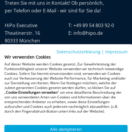
Treten Sie mit uns in Kontakt! Ob persönlich,
per Telefon oder E-Mail - wir sind für Sie da!
HiPo Executive
T:
+49 89 54 803 92-0
Theatinerstr. 16
E:
info@hipo.de
80333 München
Datenschutzerklärung
|
Impressum
Wir verwenden Cookies
Auf dieser Website werden Cookies gesetzt. Zur Gewährleistung der
Funktionsfähigkeit unserer Website verwenden wir technisch notwendige
Cookies. Sofern Sie hiermit einverstanden sind, verwenden wir Cookies
auch zur Verbesserung der Website-Performance, für Marketing und/oder
Datenschutz
AGB
Impressum
zur Darstellung von Karten. Wenn Sie festlegen möchten, welche der
zuletzt genannten Cookies gesetzt werden dürfen, so klicken Sie auf
„
Cookie-Einstellungen verwalten
" um eine detaillierte Beschreibung der
+300 Google-Rezensionen
von uns verwendeten Arten von Cookies und Informationen über die
entsprechenden Anbieter zu erhalten, sowie diese Einstellungen
★
★
★
★
★
aufzurufen und Cookies auch jederzeit nachträglich abzuwählen. (z.B.
4,9 von 5 Sternen
durch den Fingerabdruck-Button unten links auf der Website).
Bewertungen ansehen
Alle akzeptieren