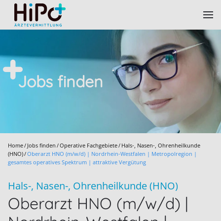
Skip to main content
Jobs finden
Home
Jobs finden
Operative Fachgebiete
Hals-, Nasen-, Ohrenheilkunde
(HNO)
Oberarzt HNO (m/w/d) | Nordrhein-Westfalen | Metropolregion |
gesamtes operatives Spektrum | attraktive Vergütung
Hals-, Nasen-, Ohrenheilkunde (HNO)
Oberarzt HNO (m/w/d) |