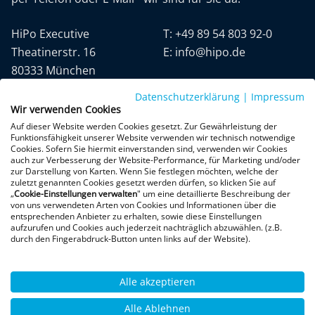
HiPo Executive
T:
+49 89 54 803 92-0
Theatinerstr. 16
E:
info@hipo.de
80333 München
Datenschutzerklärung
|
Impressum
Wir verwenden Cookies
Auf dieser Website werden Cookies gesetzt. Zur Gewährleistung der
Funktionsfähigkeit unserer Website verwenden wir technisch notwendige
Cookies. Sofern Sie hiermit einverstanden sind, verwenden wir Cookies
auch zur Verbesserung der Website-Performance, für Marketing und/oder
Datenschutz
AGB
Impressum
zur Darstellung von Karten. Wenn Sie festlegen möchten, welche der
zuletzt genannten Cookies gesetzt werden dürfen, so klicken Sie auf
„
Cookie-Einstellungen verwalten
" um eine detaillierte Beschreibung der
+300 Google-Rezensionen
von uns verwendeten Arten von Cookies und Informationen über die
entsprechenden Anbieter zu erhalten, sowie diese Einstellungen
★
★
★
★
★
aufzurufen und Cookies auch jederzeit nachträglich abzuwählen. (z.B.
4,9 von 5 Sternen
durch den Fingerabdruck-Button unten links auf der Website).
Bewertungen ansehen
Alle akzeptieren
Alle Ablehnen