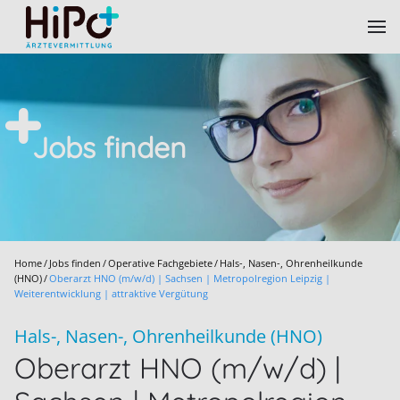
Skip to main content
Jobs finden
Home
Jobs finden
Operative Fachgebiete
Hals-, Nasen-, Ohrenheilkunde
(HNO)
Oberarzt HNO (m/w/d) | Sachsen | Metropolregion Leipzig |
Weiterentwicklung | attraktive Vergütung
Hals-, Nasen-, Ohrenheilkunde (HNO)
Oberarzt HNO (m/w/d) |