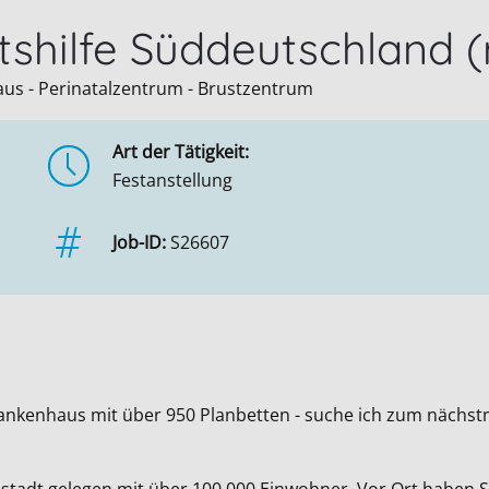
rtshilfe Süddeutschland
us - Perinatalzentrum - Brustzentrum
Art der Tätigkeit:
Festanstellung
Job-ID:
S26607
nkenhaus mit über 950 Planbetten - suche ich zum nächstmö
ßstadt gelegen mit über 100.000 Einwohner. Vor Ort haben S