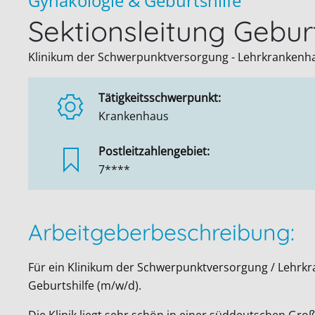
Gynäkologie & Geburtshilfe
Sektionsleitung Gebu
Klinikum der Schwerpunktversorgung - Lehrkrankenha
Tätigkeitsschwerpunkt:
Krankenhaus
Postleitzahlengebiet:
7****
Arbeitgeberbeschreibung:
Für ein Klinikum der Schwerpunktversorgung / Lehrkra
Geburtshilfe (m/w/d).
Die Klinik liegt sehr schön in einer süddeutschen Gro