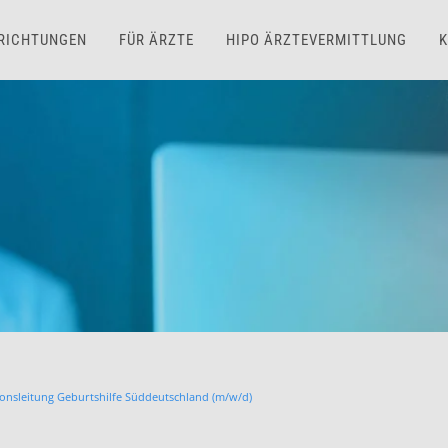
NRICHTUNGEN
FÜR ÄRZTE
HIPO ÄRZTEVERMITTLUNG
K
ionsleitung Geburtshilfe Süddeutschland (m/w/d)