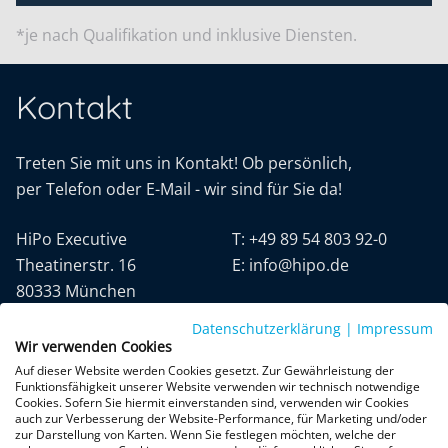
*je nach Qualifikation und inklusive Diensten.
Kontakt
Treten Sie mit uns in Kontakt! Ob persönlich,
per Telefon oder E-Mail - wir sind für Sie da!
HiPo Executive
T:
+49 89 54 803 92-0
Theatinerstr. 16
E:
info@hipo.de
80333 München
Datenschutzerklärung
|
Impressum
Wir verwenden Cookies
Auf dieser Website werden Cookies gesetzt. Zur Gewährleistung der
Funktionsfähigkeit unserer Website verwenden wir technisch notwendige
Cookies. Sofern Sie hiermit einverstanden sind, verwenden wir Cookies
auch zur Verbesserung der Website-Performance, für Marketing und/oder
Datenschutz
AGB
Impressum
zur Darstellung von Karten. Wenn Sie festlegen möchten, welche der