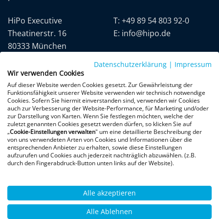
HiPo Executive
T:
+49 89 54 803 92-0
Theatinerstr. 16
E:
info@hipo.de
80333 München
Datenschutzerklärung
|
Impressum
Wir verwenden Cookies
Auf dieser Website werden Cookies gesetzt. Zur Gewährleistung der
Funktionsfähigkeit unserer Website verwenden wir technisch notwendige
Cookies. Sofern Sie hiermit einverstanden sind, verwenden wir Cookies
auch zur Verbesserung der Website-Performance, für Marketing und/oder
Datenschutz
AGB
Impressum
zur Darstellung von Karten. Wenn Sie festlegen möchten, welche der
zuletzt genannten Cookies gesetzt werden dürfen, so klicken Sie auf
„
Cookie-Einstellungen verwalten
" um eine detaillierte Beschreibung der
+300 Google-Rezensionen
von uns verwendeten Arten von Cookies und Informationen über die
entsprechenden Anbieter zu erhalten, sowie diese Einstellungen
★
★
★
★
★
aufzurufen und Cookies auch jederzeit nachträglich abzuwählen. (z.B.
4,9 von 5 Sternen
durch den Fingerabdruck-Button unten links auf der Website).
Bewertungen ansehen
Alle akzeptieren
Alle Ablehnen