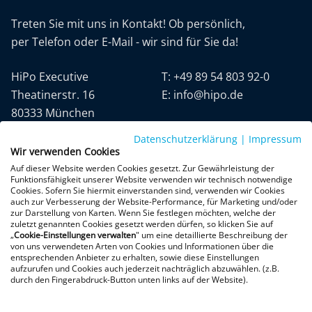
Treten Sie mit uns in Kontakt! Ob persönlich,
per Telefon oder E-Mail - wir sind für Sie da!
HiPo Executive
T:
+49 89 54 803 92-0
Theatinerstr. 16
E:
info@hipo.de
80333 München
Datenschutzerklärung
|
Impressum
Wir verwenden Cookies
Auf dieser Website werden Cookies gesetzt. Zur Gewährleistung der
Funktionsfähigkeit unserer Website verwenden wir technisch notwendige
Cookies. Sofern Sie hiermit einverstanden sind, verwenden wir Cookies
auch zur Verbesserung der Website-Performance, für Marketing und/oder
Datenschutz
AGB
Impressum
zur Darstellung von Karten. Wenn Sie festlegen möchten, welche der
zuletzt genannten Cookies gesetzt werden dürfen, so klicken Sie auf
„
Cookie-Einstellungen verwalten
" um eine detaillierte Beschreibung der
+300 Google-Rezensionen
von uns verwendeten Arten von Cookies und Informationen über die
entsprechenden Anbieter zu erhalten, sowie diese Einstellungen
★
★
★
★
★
aufzurufen und Cookies auch jederzeit nachträglich abzuwählen. (z.B.
4,9 von 5 Sternen
durch den Fingerabdruck-Button unten links auf der Website).
Bewertungen ansehen