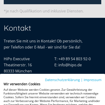
*je nach Qualifikation und inklusive Diensten.
Kontakt
Treten Sie mit uns in Kontakt! Ob persönlich,
per Telefon oder E-Mail - wir sind für Sie da!
HiPo Executive
T:
+49 89 54 803 92-0
Theatinerstr. 16
E:
info@hipo.de
80333 München
Datenschutzerklärung
|
Impressum
Wir verwenden Cookies
Auf dieser Website werden Cookies gesetzt. Zur Gewährleistung der
Funktionsfähigkeit unserer Website verwenden wir technisch notwendige
Cookies. Sofern Sie hiermit einverstanden sind, verwenden wir Cookies
auch zur Verbesserung der Website-Performance, für Marketing und/oder
Datenschutz
AGB
Impressum
zur Darstellung von Karten. Wenn Sie festlegen möchten, welche der