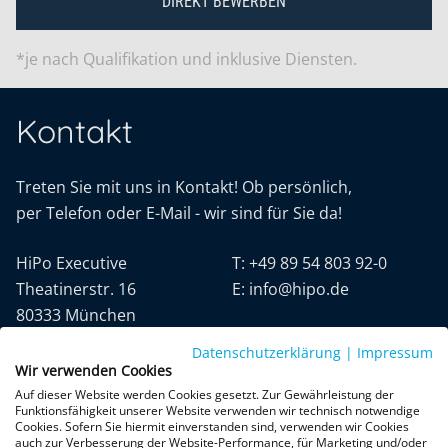
DIREKT BEWERBEN
*je nach Qualifikation und inklusive Diensten.
Kontakt
Treten Sie mit uns in Kontakt! Ob persönlich,
per Telefon oder E-Mail - wir sind für Sie da!
HiPo Executive
T:
+49 89 54 803 92-0
Theatinerstr. 16
E:
info@hipo.de
80333 München
Datenschutzerklärung
|
Impressum
Wir verwenden Cookies
Auf dieser Website werden Cookies gesetzt. Zur Gewährleistung der
Funktionsfähigkeit unserer Website verwenden wir technisch notwendige
Cookies. Sofern Sie hiermit einverstanden sind, verwenden wir Cookies
auch zur Verbesserung der Website-Performance, für Marketing und/oder