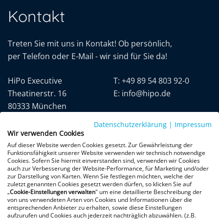
Kontakt
Treten Sie mit uns in Kontakt! Ob persönlich,
per Telefon oder E-Mail - wir sind für Sie da!
HiPo Executive
T:
+49 89 54 803 92-0
Theatinerstr. 16
E:
info@hipo.de
80333 München
Datenschutzerklärung
|
Impressum
Wir verwenden Cookies
Auf dieser Website werden Cookies gesetzt. Zur Gewährleistung der
Funktionsfähigkeit unserer Website verwenden wir technisch notwendige
Cookies. Sofern Sie hiermit einverstanden sind, verwenden wir Cookies
auch zur Verbesserung der Website-Performance, für Marketing und/oder
Datenschutz
AGB
Impressum
zur Darstellung von Karten. Wenn Sie festlegen möchten, welche der
zuletzt genannten Cookies gesetzt werden dürfen, so klicken Sie auf
„
Cookie-Einstellungen verwalten
" um eine detaillierte Beschreibung der
+300 Google-Rezensionen
von uns verwendeten Arten von Cookies und Informationen über die
entsprechenden Anbieter zu erhalten, sowie diese Einstellungen
★
★
★
★
★
aufzurufen und Cookies auch jederzeit nachträglich abzuwählen. (z.B.