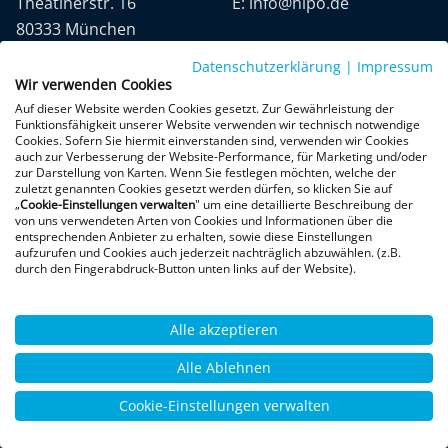
Theatinerstr. 16
E:
info@hipo.de
80333 München
Datenschutzerklärung
|
Impressum
Wir verwenden Cookies
Auf dieser Website werden Cookies gesetzt. Zur Gewährleistung der
Funktionsfähigkeit unserer Website verwenden wir technisch notwendige
Cookies. Sofern Sie hiermit einverstanden sind, verwenden wir Cookies
auch zur Verbesserung der Website-Performance, für Marketing und/oder
Datenschutz
AGB
Impressum
zur Darstellung von Karten. Wenn Sie festlegen möchten, welche der
zuletzt genannten Cookies gesetzt werden dürfen, so klicken Sie auf
„
Cookie-Einstellungen verwalten
" um eine detaillierte Beschreibung der
+300 Google-Rezensionen
von uns verwendeten Arten von Cookies und Informationen über die
entsprechenden Anbieter zu erhalten, sowie diese Einstellungen
★
★
★
★
★
aufzurufen und Cookies auch jederzeit nachträglich abzuwählen. (z.B.
4,9 von 5 Sternen
durch den Fingerabdruck-Button unten links auf der Website).
Bewertungen ansehen
Alle akzeptieren
Alle Ablehnen
Cookie-Einstellungen verwalten