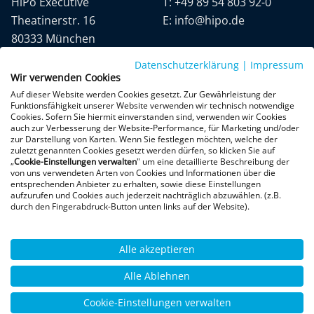
HiPo Executive
T:
+49 89 54 803 92-0
Theatinerstr. 16
E:
info@hipo.de
80333 München
Datenschutzerklärung
|
Impressum
Wir verwenden Cookies
Auf dieser Website werden Cookies gesetzt. Zur Gewährleistung der
Funktionsfähigkeit unserer Website verwenden wir technisch notwendige
Cookies. Sofern Sie hiermit einverstanden sind, verwenden wir Cookies
auch zur Verbesserung der Website-Performance, für Marketing und/oder
Datenschutz
AGB
Impressum
zur Darstellung von Karten. Wenn Sie festlegen möchten, welche der
zuletzt genannten Cookies gesetzt werden dürfen, so klicken Sie auf
„
Cookie-Einstellungen verwalten
" um eine detaillierte Beschreibung der
+300 Google-Rezensionen
von uns verwendeten Arten von Cookies und Informationen über die
entsprechenden Anbieter zu erhalten, sowie diese Einstellungen
★
★
★
★
★
aufzurufen und Cookies auch jederzeit nachträglich abzuwählen. (z.B.
4,9 von 5 Sternen
durch den Fingerabdruck-Button unten links auf der Website).
Bewertungen ansehen
Alle akzeptieren
Alle Ablehnen
Cookie-Einstellungen verwalten