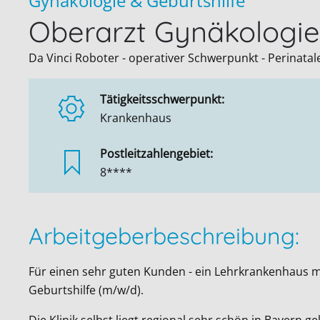
Gynäkologie & Geburtshilfe
Oberarzt Gynäkologie
Da Vinci Roboter - operativer Schwerpunkt - Perinata
Tätigkeitsschwerpunkt:
Krankenhaus
Postleitzahlengebiet:
8****
Arbeitgeberbeschreibung:
Für einen sehr guten Kunden - ein Lehrkrankenhaus m
Geburtshilfe (m/w/d).
Die Klinik selbst liegt regional sehr schön in Bayern 