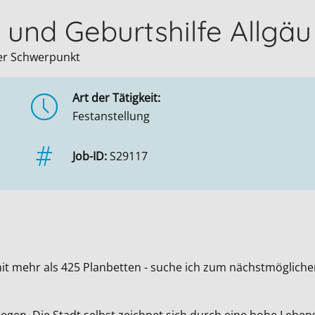
 und Geburtshilfe Allgä
ler Schwerpunkt
Art der Tätigkeit:
Festanstellung
Job-ID:
S29117
it mehr als 425 Planbetten - suche ich zum nächstmöglich
gelegen. Die Stadt selbst zeichnet sich durch eine hohe Leb