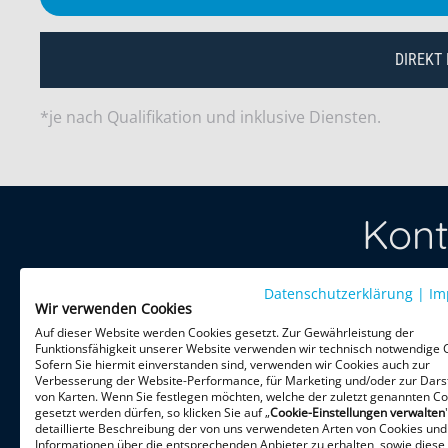
DIREKT
*je nach Qualifikation und inklusive Diensten.
Kont
Datenschutzerklärung
Treten Sie 
|
Im
Wir verwenden Cookies
per Telefon 
Auf dieser Website werden Cookies gesetzt. Zur Gewährleistung der
Funktionsfähigkeit unserer Website verwenden wir technisch notwendige 
Sofern Sie hiermit einverstanden sind, verwenden wir Cookies auch zur
HiPo Execu
Verbesserung der Website-Performance, für Marketing und/oder zur Dars
Theatinerst
von Karten. Wenn Sie festlegen möchten, welche der zuletzt genannten Co
gesetzt werden dürfen, so klicken Sie auf „
Cookie-Einstellungen verwalten
80333 Mün
detaillierte Beschreibung der von uns verwendeten Arten von Cookies und
Informationen über die entsprechenden Anbieter zu erhalten, sowie diese