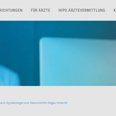
NRICHTUNGEN
FÜR ÄRZTE
HIPO ÄRZTEVERMITTLUNG
K
arzt Gynäkologie und Geburtshilfe Allgäu (m/w/d)