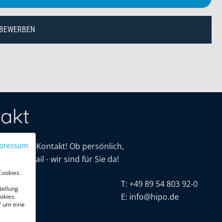
 BEWERBEN
akt
mit uns in Kontakt! Ob persönlich,
pressum
oder E-Mail - wir sind für Sie da!
Cookies.
tive
T:
+49 89 54 803 92-0
tellung
r. 16
E:
info@hipo.de
okies
" um eine
chen