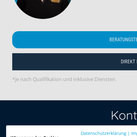
BERATUNGST
DIREKT
*je nach Qualifikation und inklusive Diensten.
Kont
Datenschutzerklärung
Treten Sie 
|
Im