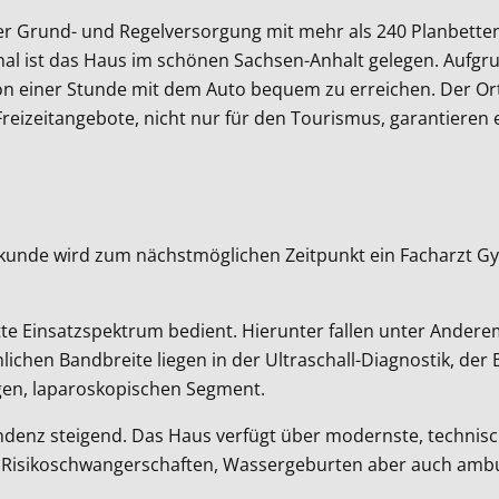
er Grund- und Regelversorgung mit mehr als 240 Planbette
al ist das Haus im schönen Sachsen-Anhalt gelegen. Aufgru
einer Stunde mit dem Auto bequem zu erreichen. Der Ort ist 
reizeitangebote, nicht nur für den Tourismus, garantieren e
kunde wird zum nächstmöglichen Zeitpunkt ein Facharzt Gy
te Einsatzspektrum bedient. Hierunter fallen unter Andere
lichen Bandbreite liegen in der Ultraschall-Diagnostik, d
igen, laparoskopischen Segment.
 tendenz steigend. Das Haus verfügt über modernste, techni
 Risikoschwangerschaften, Wassergeburten aber auch ambu