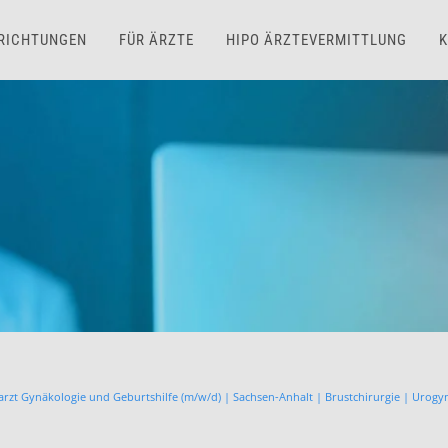
NRICHTUNGEN
FÜR ÄRZTE
HIPO ÄRZTEVERMITTLUNG
K
arzt Gynäkologie und Geburtshilfe (m/w/d) | Sachsen-Anhalt | Brustchirurgie | Urogy