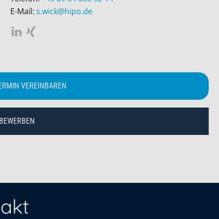
E-Mail:
s.wick@hipo.de
ERMIN VEREINBAREN
 BEWERBEN
akt