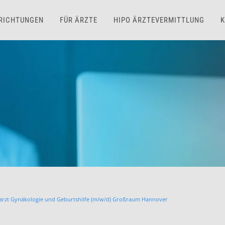
NRICHTUNGEN
FÜR ÄRZTE
HIPO ÄRZTEVERMITTLUNG
K
arzt Gynäkologie und Geburtshilfe (m/w/d) Großraum Hannover