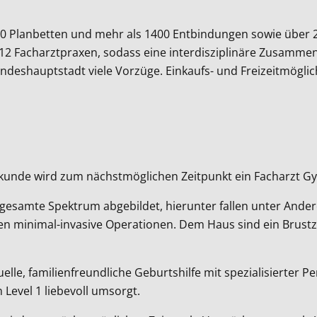
00 Planbetten und mehr als 1400 Entbindungen sowie über 20
 Facharztpraxen, sodass eine interdisziplinäre Zusammenar
Landeshauptstadt viele Vorzüge. Einkaufs- und Freizeitmögli
kunde wird zum nächstmöglichen Zeitpunkt ein Facharzt Gy
s gesamte Spektrum abgebildet, hierunter fallen unter An
den minimal-invasive Operationen. Dem Haus sind ein Brus
duelle, familienfreundliche Geburtshilfe mit spezialisierter
Level 1 liebevoll umsorgt.