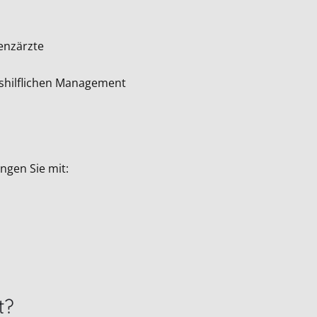
enzärzte
tshilflichen Management
ngen Sie mit:
t?