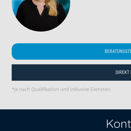
BERATUNGST
DIREKT
*je nach Qualifikation und inklusive Diensten.
Kont