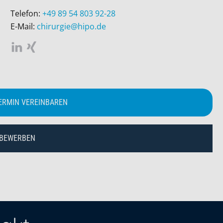
Telefon:
+49 89 54 803 92-28
E-Mail:
chirurgie@hipo.de
ERMIN VEREINBAREN
 BEWERBEN