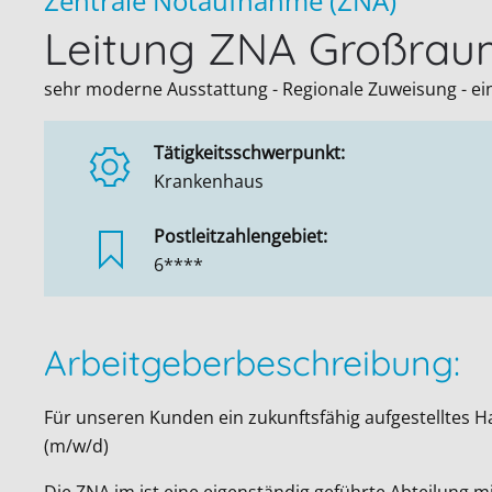
Zentrale Notaufnahme (ZNA)
Leitung ZNA Großra
sehr moderne Ausstattung - Regionale Zuweisung - ein
Tätigkeitsschwerpunkt:
Krankenhaus
Postleitzahlengebiet:
6****
Arbeitgeberbeschreibung:
Für unseren Kunden ein zukunftsfähig aufgestelltes 
(m/w/d)
Die ZNA im ist eine eigenständig geführte Abteilung