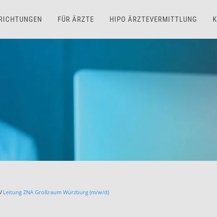
NRICHTUNGEN
FÜR ÄRZTE
HIPO ÄRZTEVERMITTLUNG
K
Leitung ZNA Großraum Würzburg (m/w/d)