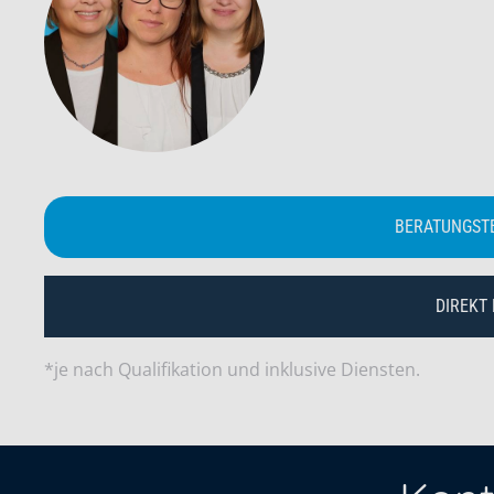
BERATUNGST
DIREKT
*je nach Qualifikation und inklusive Diensten.