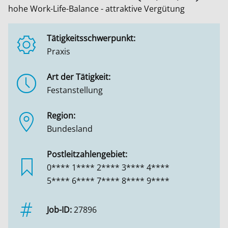
hohe Work-Life-Balance - attraktive Vergütung
Tätigkeitsschwerpunkt:
Praxis
Art der Tätigkeit:
Festanstellung
Region:
Bundesland
Postleitzahlengebiet:
0**** 1**** 2**** 3**** 4****
5**** 6**** 7**** 8**** 9****
Job-ID:
27896