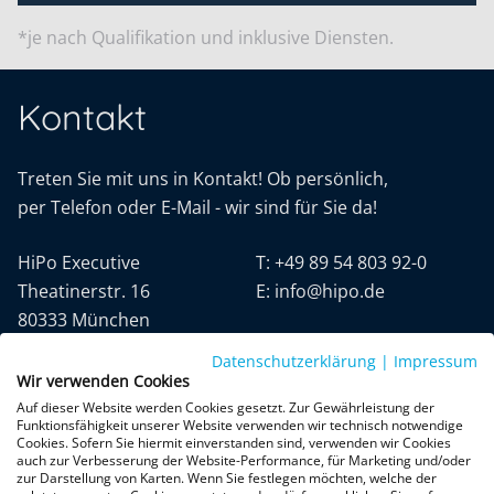
*je nach Qualifikation und inklusive Diensten.
Kontakt
Treten Sie mit uns in Kontakt! Ob persönlich,
per Telefon oder E-Mail - wir sind für Sie da!
HiPo Executive
T:
+49 89 54 803 92-0
Theatinerstr. 16
E:
info@hipo.de
80333 München
Datenschutzerklärung
|
Impressum
Wir verwenden Cookies
Auf dieser Website werden Cookies gesetzt. Zur Gewährleistung der
Funktionsfähigkeit unserer Website verwenden wir technisch notwendige
Cookies. Sofern Sie hiermit einverstanden sind, verwenden wir Cookies
auch zur Verbesserung der Website-Performance, für Marketing und/oder
Datenschutz
AGB
Impressum
zur Darstellung von Karten. Wenn Sie festlegen möchten, welche der