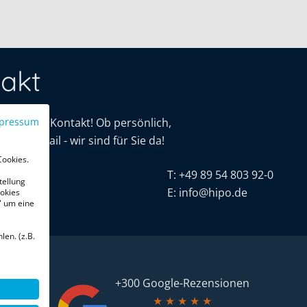
akt
mit uns in Kontakt! Ob persönlich,
pressum
oder E-Mail - wir sind für Sie da!
Cookies.
tive
T:
+49 89 54 803 92-0
tellung
r. 16
E:
info@hipo.de
okies
" um eine
chen
len. (z.B.
+300 Google-Rezensionen
★
★
★
★
★