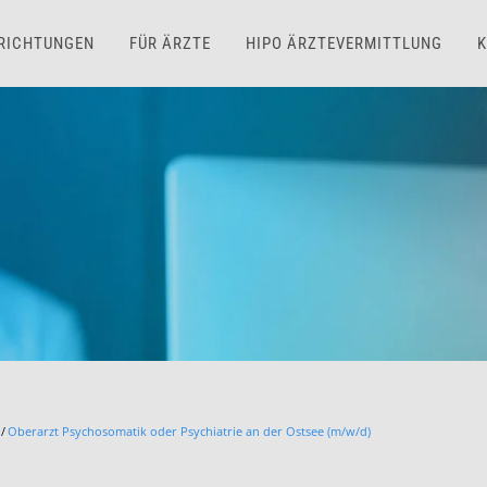
NRICHTUNGEN
FÜR ÄRZTE
HIPO ÄRZTEVERMITTLUNG
K
Oberarzt Psychosomatik oder Psychiatrie an der Ostsee (m/w/d)