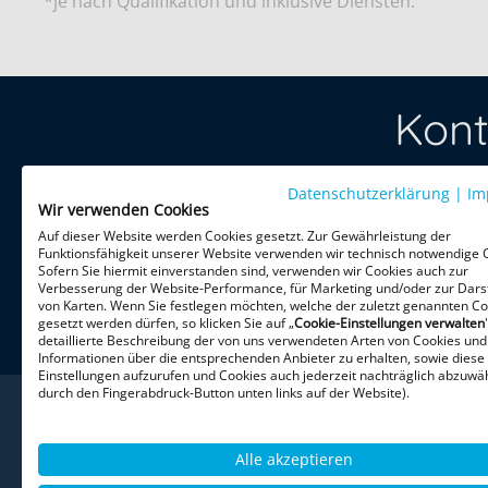
*je nach Qualifikation und inklusive Diensten.
Kont
Datenschutzerklärung
Treten Sie 
|
Im
Wir verwenden Cookies
per Telefon 
Auf dieser Website werden Cookies gesetzt. Zur Gewährleistung der
Funktionsfähigkeit unserer Website verwenden wir technisch notwendige 
Sofern Sie hiermit einverstanden sind, verwenden wir Cookies auch zur
HiPo Execu
Verbesserung der Website-Performance, für Marketing und/oder zur Dars
Theatinerst
von Karten. Wenn Sie festlegen möchten, welche der zuletzt genannten Co
gesetzt werden dürfen, so klicken Sie auf „
Cookie-Einstellungen verwalten
80333 Mün
detaillierte Beschreibung der von uns verwendeten Arten von Cookies und
Informationen über die entsprechenden Anbieter zu erhalten, sowie diese
Einstellungen aufzurufen und Cookies auch jederzeit nachträglich abzuwäh
durch den Fingerabdruck-Button unten links auf der Website).
Alle akzeptieren