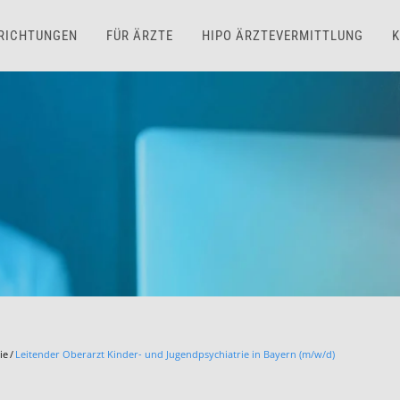
NRICHTUNGEN
FÜR ÄRZTE
HIPO ÄRZTEVERMITTLUNG
K
ie
Leitender Oberarzt Kinder- und Jugendpsychiatrie in Bayern (m/w/d)