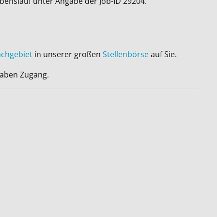
ebenslauf unter Angabe der Job-ID
29204
.
achgebiet
in unserer großen
Stellenbörse
auf Sie.
 haben Zugang.