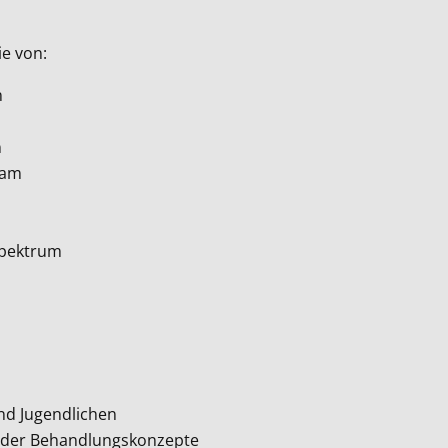
ie von:
n
n
Team
nspektrum
nd Jugendlichen
nd der Behandlungskonzepte