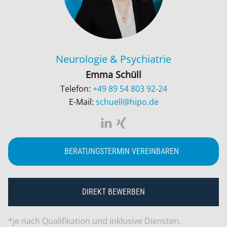
Neurologie
&
Psychiatrie
Emma Schüll
Telefon:
+49 89 54 803 92-24
E-Mail:
schuell@hipo.de
BERATUNGSTERMIN VEREINBAREN
DIREKT BEWERBEN
*je nach Qualifikation und inklusive Diensten.