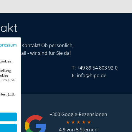
akt
mit uns in Kontakt! Ob persönlich,
pressum
oder E-Mail - wir sind für Sie da!
Cookies.
tive
T:
+49 89 54 803 92-0
tellung
r. 16
E:
info@hipo.de
okies
" um eine
chen
len. (z.B.
+300 Google-Rezensionen
★
★
★
★
★
4,9 von 5 Sternen