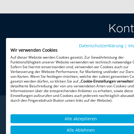
Kont
Datenschutzerklärung
Treten Sie 
|
Im
Wir verwenden Cookies
per Telefon 
Auf dieser Website werden Cookies gesetzt. Zur Gewährleistung der
Funktionsfähigkeit unserer Website verwenden wir technisch notwendige 
Sofern Sie hiermit einverstanden sind, verwenden wir Cookies auch zur
HiPo Execu
Verbesserung der Website-Performance, für Marketing und/oder zur Dars
Theatinerst
von Karten. Wenn Sie festlegen möchten, welche der zuletzt genannten Co
gesetzt werden dürfen, so klicken Sie auf „
Cookie-Einstellungen verwalten
80333 Mün
detaillierte Beschreibung der von uns verwendeten Arten von Cookies und
Informationen über die entsprechenden Anbieter zu erhalten, sowie diese
Einstellungen aufzurufen und Cookies auch jederzeit nachträglich abzuwäh
durch den Fingerabdruck-Button unten links auf der Website).
Alle akzeptieren
Alle Ablehnen