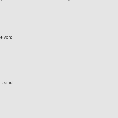
ie von:
mt sind