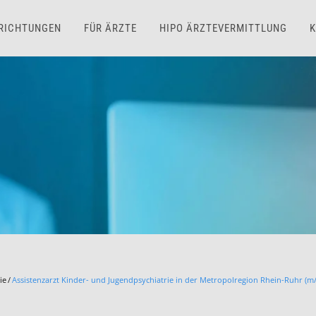
NRICHTUNGEN
FÜR ÄRZTE
HIPO ÄRZTEVERMITTLUNG
K
ie
Assistenzarzt Kinder- und Jugendpsychiatrie in der Metropolregion Rhein-Ruhr (m