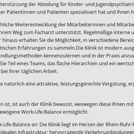
terstürzung der Abteilung für Kinder- und Jugendpsychiatri
er Patientinnen und Patienten spezialisiert hat und Ihnen 
chliche Weiterentwicklung der Mitarbeiterinnen und Mitarbei
hrem Weg zum Facharzt unterstützt. Regelmäßige interne un
 hinaus erhalten Sie die Möglichkeit, in verschiedene Berei
ischen Erfahrungen zu sammeln.Die Klinik ist modern ausges
Behandlungsmethoden kennenzulernen und in der Praxis anz
en Sie Teil eines Teams, das flache Hierarchien und ein wert
bei Ihrer täglichen Arbeit.
Sie natürlich eine attraktive, leistungsgerechte Vergütung, 
en ist, ist auch der Klinik bewusst, weswegen diese Ihnen m
sgewogene Work-Life-Balance ermöglicht.
k-Life-Balance an: Die Klinik liegt im Herzen der Rhein-Ruhr
r idealen Infrastruktur: hervorragende Verkehrsanbindungen