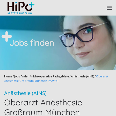
Skip to main content
Jobs finden
Home
Jobs finden
nicht-operative Fachgebiete
Anästhesie (AINS)
Oberarzt
Anästhesie Großraum München (m/w/d)
Anästhesie (AINS)
Oberarzt Anästhesie
Großraum München