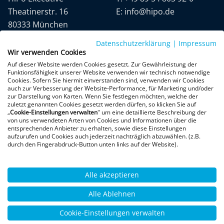
Theatinerstr. 16
E:
info@hipo.de
80333 München
Datenschutzerklärung
|
Impressum
Wir verwenden Cookies
Auf dieser Website werden Cookies gesetzt. Zur Gewährleistung der
Funktionsfähigkeit unserer Website verwenden wir technisch notwendige
Cookies. Sofern Sie hiermit einverstanden sind, verwenden wir Cookies
auch zur Verbesserung der Website-Performance, für Marketing und/oder
Datenschutz
AGB
Impressum
zur Darstellung von Karten. Wenn Sie festlegen möchten, welche der
zuletzt genannten Cookies gesetzt werden dürfen, so klicken Sie auf
„
Cookie-Einstellungen verwalten
" um eine detaillierte Beschreibung der
+300 Google-Rezensionen
von uns verwendeten Arten von Cookies und Informationen über die
entsprechenden Anbieter zu erhalten, sowie diese Einstellungen
★
★
★
★
★
aufzurufen und Cookies auch jederzeit nachträglich abzuwählen. (z.B.
4,9 von 5 Sternen
durch den Fingerabdruck-Button unten links auf der Website).
Bewertungen ansehen
Alle akzeptieren
Alle Ablehnen
Cookie-Einstellungen verwalten