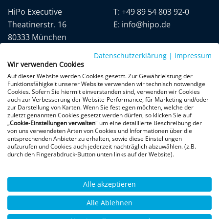
HiPo Executive
T:
+49 89 54 803 92-0
Theatinerstr. 16
E:
info@hipo.de
80333 München
Datenschutzerklärung
|
Impressum
Wir verwenden Cookies
Auf dieser Website werden Cookies gesetzt. Zur Gewährleistung der
Funktionsfähigkeit unserer Website verwenden wir technisch notwendige
Cookies. Sofern Sie hiermit einverstanden sind, verwenden wir Cookies
auch zur Verbesserung der Website-Performance, für Marketing und/oder
Datenschutz
AGB
Impressum
zur Darstellung von Karten. Wenn Sie festlegen möchten, welche der
zuletzt genannten Cookies gesetzt werden dürfen, so klicken Sie auf
„
Cookie-Einstellungen verwalten
" um eine detaillierte Beschreibung der
+300 Google-Rezensionen
von uns verwendeten Arten von Cookies und Informationen über die
entsprechenden Anbieter zu erhalten, sowie diese Einstellungen
★
★
★
★
★
aufzurufen und Cookies auch jederzeit nachträglich abzuwählen. (z.B.
4,9 von 5 Sternen
durch den Fingerabdruck-Button unten links auf der Website).
Bewertungen ansehen
Alle akzeptieren
Alle Ablehnen