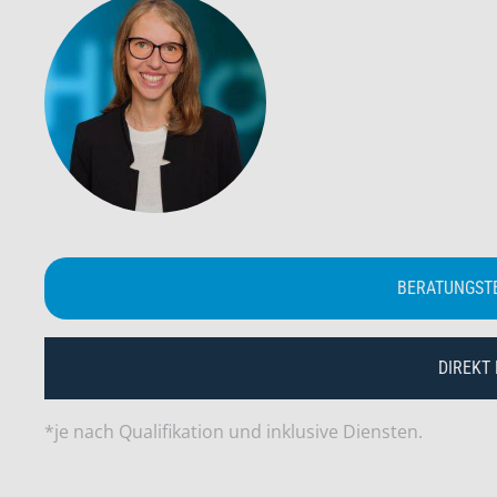
BERATUNGST
DIREKT
*je nach Qualifikation und inklusive Diensten.