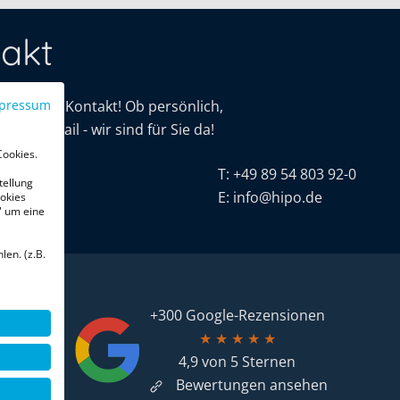
akt
mit uns in Kontakt! Ob persönlich,
pressum
oder E-Mail - wir sind für Sie da!
Cookies.
tive
T:
+49 89 54 803 92-0
tellung
r. 16
E:
info@hipo.de
okies
" um eine
chen
len. (z.B.
+300 Google-Rezensionen
★
★
★
★
★
4,9 von 5 Sternen
Bewertungen ansehen