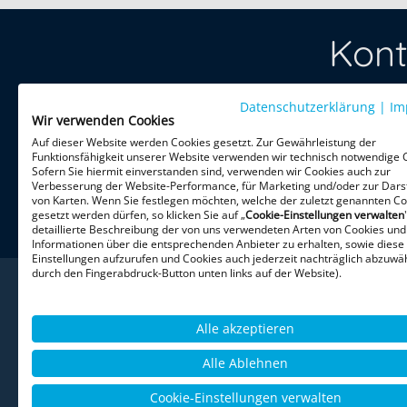
Kont
Datenschutzerklärung
Treten Sie 
|
Im
Wir verwenden Cookies
per Telefon 
Auf dieser Website werden Cookies gesetzt. Zur Gewährleistung der
Funktionsfähigkeit unserer Website verwenden wir technisch notwendige 
Sofern Sie hiermit einverstanden sind, verwenden wir Cookies auch zur
HiPo Execu
Verbesserung der Website-Performance, für Marketing und/oder zur Dars
Theatinerst
von Karten. Wenn Sie festlegen möchten, welche der zuletzt genannten Co
gesetzt werden dürfen, so klicken Sie auf „
Cookie-Einstellungen verwalten
80333 Mün
detaillierte Beschreibung der von uns verwendeten Arten von Cookies und
Informationen über die entsprechenden Anbieter zu erhalten, sowie diese
Einstellungen aufzurufen und Cookies auch jederzeit nachträglich abzuwäh
durch den Fingerabdruck-Button unten links auf der Website).
Alle akzeptieren
Alle Ablehnen
Datenschutz
AGB
Impressum
Cookie-Einstellungen verwalten