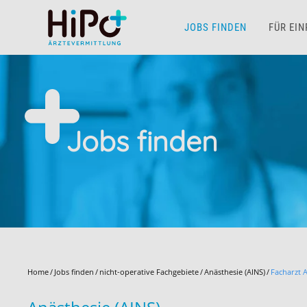
JOBS FINDEN
FÜR EI
Skip to main content
Jobs finden
Home
Jobs finden
nicht-operative Fachgebiete
Anästhesie (AINS)
Facharzt 