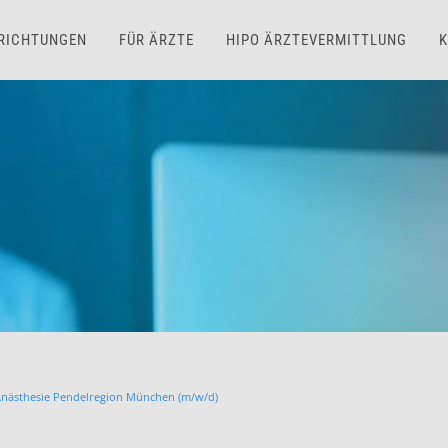
NRICHTUNGEN
FÜR ÄRZTE
HIPO ÄRZTEVERMITTLUNG
K
Anästhesie Pendelregion München (m/w/d)