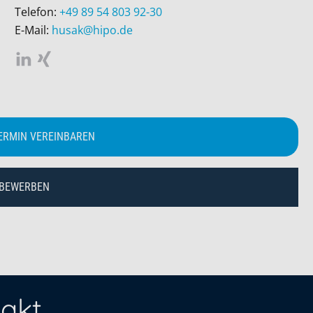
Telefon:
+49 89 54 803 92-30
E-Mail:
husak@hipo.de
ERMIN VEREINBAREN
 BEWERBEN
akt