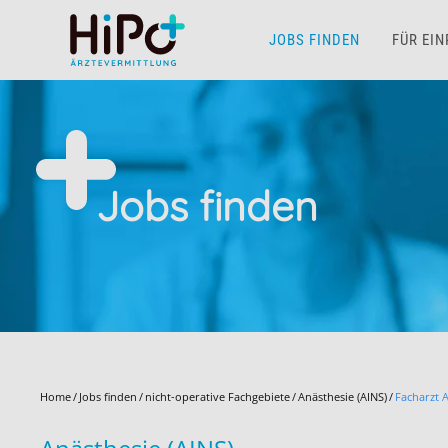
JOBS FINDEN
FÜR EI
Skip to main content
Jobs finden
Home
Jobs finden
nicht-operative Fachgebiete
Anästhesie (AINS)
Facharzt 