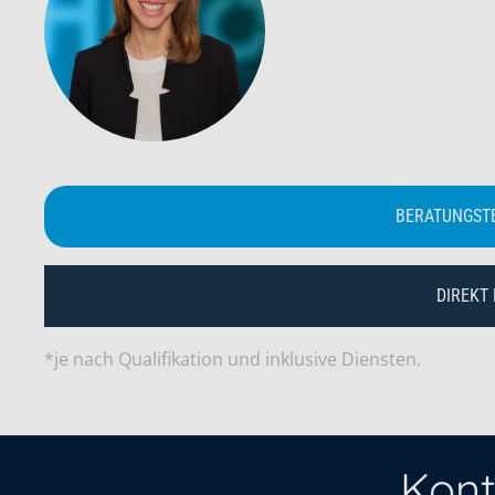
BERATUNGST
DIREKT
*je nach Qualifikation und inklusive Diensten.
Kont