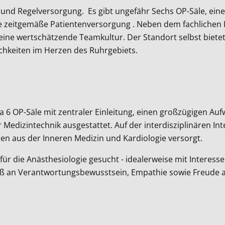
 und Regelversorgung. Es gibt ungefähr Sechs OP-Säle, eine 
e zeitgemäße Patientenversorgung . Neben dem fachlichen Pr
 eine wertschätzende Teamkultur. Der Standort selbst biet
ichkeiten im Herzen des Ruhrgebiets.
 6 OP-Säle mit zentraler Einleitung, einen großzügigen Auf
 Medizintechnik ausgestattet. Auf der interdisziplinären I
nen aus der Inneren Medizin und Kardiologie versorgt.
ür die Anästhesiologie gesucht - idealerweise mit Interesse
ß an Verantwortungsbewusstsein, Empathie sowie Freude an