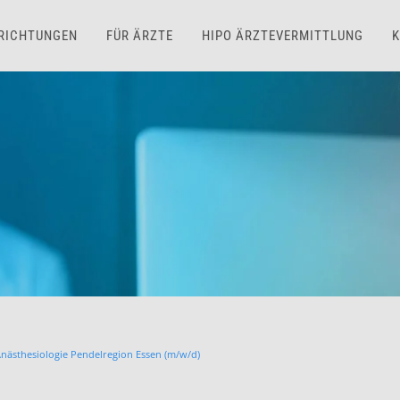
NRICHTUNGEN
FÜR ÄRZTE
HIPO ÄRZTEVERMITTLUNG
K
Anästhesiologie Pendelregion Essen (m/w/d)