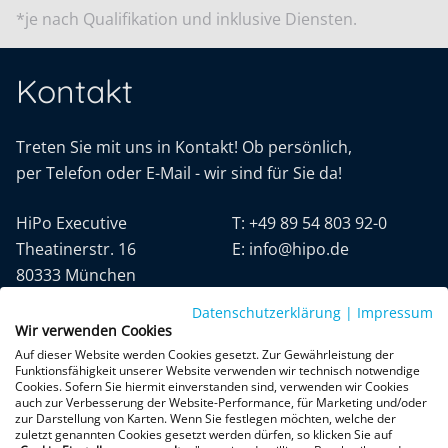
*je nach Qualifikation und inklusive Diensten.
Kontakt
Treten Sie mit uns in Kontakt! Ob persönlich,
per Telefon oder E-Mail - wir sind für Sie da!
HiPo Executive
T:
+49 89 54 803 92-0
Theatinerstr. 16
E:
info@hipo.de
80333 München
Datenschutzerklärung
|
Impressum
Wir verwenden Cookies
Auf dieser Website werden Cookies gesetzt. Zur Gewährleistung der
Funktionsfähigkeit unserer Website verwenden wir technisch notwendige
Cookies. Sofern Sie hiermit einverstanden sind, verwenden wir Cookies
auch zur Verbesserung der Website-Performance, für Marketing und/oder
Datenschutz
AGB
Impressum
zur Darstellung von Karten. Wenn Sie festlegen möchten, welche der
zuletzt genannten Cookies gesetzt werden dürfen, so klicken Sie auf