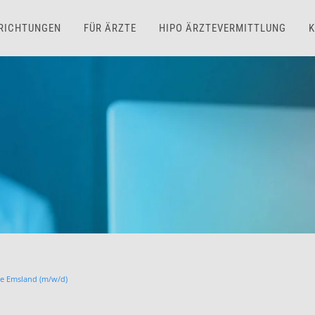
NRICHTUNGEN
FÜR ÄRZTE
HIPO ÄRZTEVERMITTLUNG
K
ie Emsland (m/w/d)