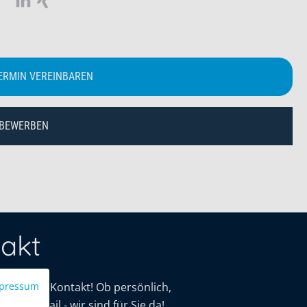
ERMIN VEREINBAREN
 BEWERBEN
akt
mit uns in Kontakt! Ob persönlich,
pressum
oder E-Mail - wir sind für Sie da!