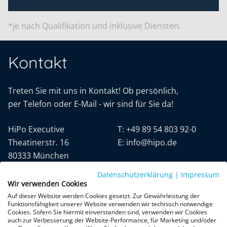
*je nach Qualifikation und inklusive Diensten.
Kontakt
Treten Sie mit uns in Kontakt! Ob persönlich,
per Telefon oder E-Mail - wir sind für Sie da!
HiPo Executive
T:
+49 89 54 803 92-0
Theatinerstr. 16
E:
info@hipo.de
80333 München
Datenschutzerklärung
|
Impressum
Wir verwenden Cookies
Auf dieser Website werden Cookies gesetzt. Zur Gewährleistung der
Funktionsfähigkeit unserer Website verwenden wir technisch notwendige
Cookies. Sofern Sie hiermit einverstanden sind, verwenden wir Cookies
auch zur Verbesserung der Website-Performance, für Marketing und/oder
Datenschutz
AGB
Impressum