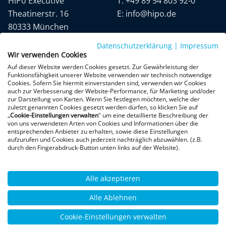
HiPo Executive
T:
+49 89 54 803 92-0
Theatinerstr. 16
E:
info@hipo.de
80333 München
Datenschutzerklärung
|
Impressum
Wir verwenden Cookies
Auf dieser Website werden Cookies gesetzt. Zur Gewährleistung der
Funktionsfähigkeit unserer Website verwenden wir technisch notwendige
Cookies. Sofern Sie hiermit einverstanden sind, verwenden wir Cookies
auch zur Verbesserung der Website-Performance, für Marketing und/oder
Datenschutz
AGB
Impressum
zur Darstellung von Karten. Wenn Sie festlegen möchten, welche der
zuletzt genannten Cookies gesetzt werden dürfen, so klicken Sie auf
„
Cookie-Einstellungen verwalten
" um eine detaillierte Beschreibung der
+300 Google-Rezensionen
von uns verwendeten Arten von Cookies und Informationen über die
entsprechenden Anbieter zu erhalten, sowie diese Einstellungen
★
★
★
★
★
aufzurufen und Cookies auch jederzeit nachträglich abzuwählen. (z.B.
4,9 von 5 Sternen
durch den Fingerabdruck-Button unten links auf der Website).
Bewertungen ansehen
Alle akzeptieren
Alle Ablehnen
Cookie-Einstellungen verwalten