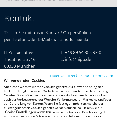
Kontakt
Treten Sie mit uns in Kontakt! Ob persönlich,
per Telefon oder E-Mail - wir sind für Sie da!
HiPo Executive
T:
+49 89 54 803 92-0
Theatinerstr. 16
E:
info@hipo.de
80333 München
Datenschutzerklärung
|
Impressum
Wir verwenden Cookies
Auf dieser Website werden Cookies gesetzt. Zur Gewährleistung der
Funktionsfähigkeit unserer Website verwenden wir technisch notwendige
Cookies. Sofern Sie hiermit einverstanden sind, verwenden wir Cookies
auch zur Verbesserung der Website-Performance, für Marketing und/oder
Datenschutz
AGB
Impressum
zur Darstellung von Karten. Wenn Sie festlegen möchten, welche der
zuletzt genannten Cookies gesetzt werden dürfen, so klicken Sie auf
„
Cookie-Einstellungen verwalten
" um eine detaillierte Beschreibung der
+300 Google-Rezensionen
von uns verwendeten Arten von Cookies und Informationen über die