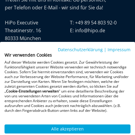
per Telefon oder E-Mail - wir sind für Sie da!
HiPo Executive
T:
+49 89 54 803 92-0
Theatinerstr. 16
E:
info@hipo.de
80333 München
Datenschutzerklärung
|
Impressum
Wir verwenden Cookies
Auf dieser Website werden Cookies gesetzt. Zur Gewährleistung der
Funktionsfähigkeit unserer Website verwenden wir technisch notwendige
Cookies. Sofern Sie hiermit einverstanden sind, verwenden wir Cookies
auch zur Verbesserung der Website-Performance, für Marketing und/oder
Datenschutz
AGB
Impressum
zur Darstellung von Karten. Wenn Sie festlegen möchten, welche der
zuletzt genannten Cookies gesetzt werden dürfen, so klicken Sie auf
„
Cookie-Einstellungen verwalten
" um eine detaillierte Beschreibung der
+300 Google-Rezensionen
von uns verwendeten Arten von Cookies und Informationen über die
entsprechenden Anbieter zu erhalten, sowie diese Einstellungen
★
★
★
★
★
aufzurufen und Cookies auch jederzeit nachträglich abzuwählen. (z.B.
4,9 von 5 Sternen
durch den Fingerabdruck-Button unten links auf der Website).
Bewertungen ansehen
Alle akzeptieren