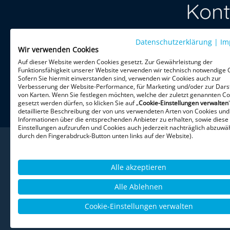
Kont
Datenschutzerklärung
Treten Sie 
|
Im
Wir verwenden Cookies
per Telefon 
Auf dieser Website werden Cookies gesetzt. Zur Gewährleistung der
Funktionsfähigkeit unserer Website verwenden wir technisch notwendige 
Sofern Sie hiermit einverstanden sind, verwenden wir Cookies auch zur
HiPo Execu
Verbesserung der Website-Performance, für Marketing und/oder zur Dars
Theatinerst
von Karten. Wenn Sie festlegen möchten, welche der zuletzt genannten Co
gesetzt werden dürfen, so klicken Sie auf „
Cookie-Einstellungen verwalten
80333 Mün
detaillierte Beschreibung der von uns verwendeten Arten von Cookies und
Informationen über die entsprechenden Anbieter zu erhalten, sowie diese
Einstellungen aufzurufen und Cookies auch jederzeit nachträglich abzuwäh
durch den Fingerabdruck-Button unten links auf der Website).
Alle akzeptieren
Alle Ablehnen
Datenschutz
AGB
Impressum
Cookie-Einstellungen verwalten