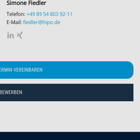
Simone Fiedler
Telefon:
+49 89 54 803 92-11
E-Mail:
fiedler@hipo.de
ERMIN VEREINBAREN
 BEWERBEN