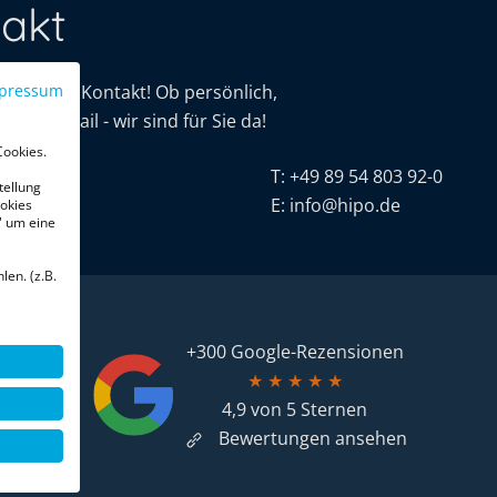
akt
mit uns in Kontakt! Ob persönlich,
pressum
oder E-Mail - wir sind für Sie da!
Cookies.
tive
T:
+49 89 54 803 92-0
tellung
r. 16
E:
info@hipo.de
okies
" um eine
chen
len. (z.B.
+300 Google-Rezensionen
★
★
★
★
★
4,9 von 5 Sternen
Bewertungen ansehen