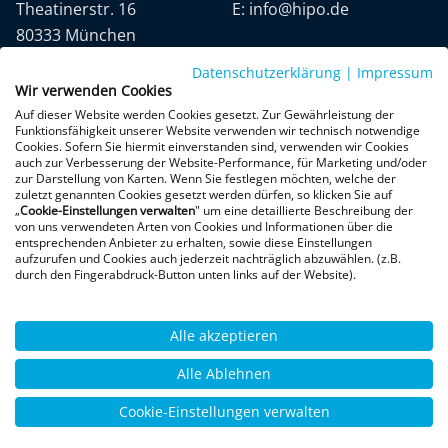
Theatinerstr. 16
E:
info@hipo.de
80333 München
Datenschutzerklärung
|
Impressum
Wir verwenden Cookies
Auf dieser Website werden Cookies gesetzt. Zur Gewährleistung der
Funktionsfähigkeit unserer Website verwenden wir technisch notwendige
Cookies. Sofern Sie hiermit einverstanden sind, verwenden wir Cookies
auch zur Verbesserung der Website-Performance, für Marketing und/oder
Datenschutz
AGB
Impressum
zur Darstellung von Karten. Wenn Sie festlegen möchten, welche der
zuletzt genannten Cookies gesetzt werden dürfen, so klicken Sie auf
„
Cookie-Einstellungen verwalten
" um eine detaillierte Beschreibung der
+300 Google-Rezensionen
von uns verwendeten Arten von Cookies und Informationen über die
entsprechenden Anbieter zu erhalten, sowie diese Einstellungen
★
★
★
★
★
aufzurufen und Cookies auch jederzeit nachträglich abzuwählen. (z.B.
4,9 von 5 Sternen
durch den Fingerabdruck-Button unten links auf der Website).
Bewertungen ansehen
Alle akzeptieren
Alle Ablehnen
Cookie-Einstellungen verwalten