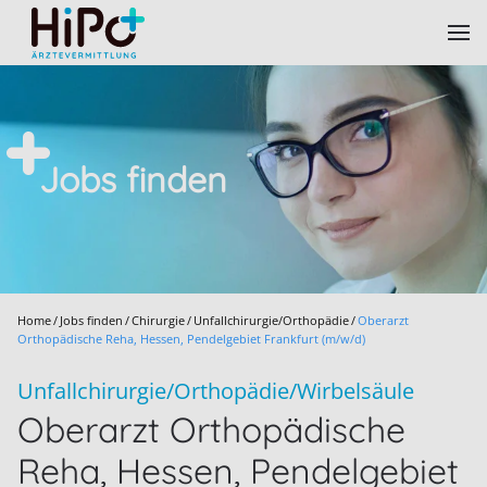
Skip to main content
Jobs finden
Home
Jobs finden
Chirurgie
Unfallchirurgie/Orthopädie
Oberarzt
Orthopädische Reha, Hessen, Pendelgebiet Frankfurt (m/w/d)
Unfallchirurgie/Orthopädie/Wirbelsäule
Oberarzt Orthopädische
Reha, Hessen, Pendelgebiet